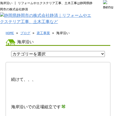
海岸沿い | リフォームやエクステリア工事、土木工事は静岡県静
岡市の株式会社静清
HOME
»
ブログ
»
鳶工事業
» 海岸沿い
海岸沿い
続けて、、、
海岸沿いでの足場組立です